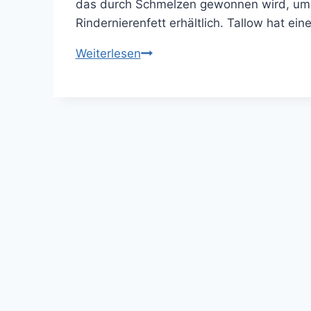
das durch Schmelzen gewonnen wird, um d
Rindernierenfett erhältlich. Tallow hat e
DIY
Weiterlesen
–
Tallow
Balm
selbst
machen,
Teil
1:
Klären
des
Tallows